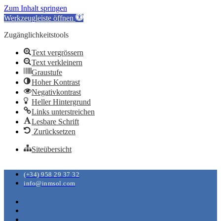
Zum Inhalt springen
Werkzeugleiste öffnen
Zugänglichkeitstools
Text vergrössern
Text verkleinern
Graustufe
Hoher Kontrast
Negativkontrast
Heller Hintergrund
Links unterstreichen
Lesbare Schrift
Zurücksetzen
Siteübersicht
(+34) 958 29 37 32
info@inmsol.com