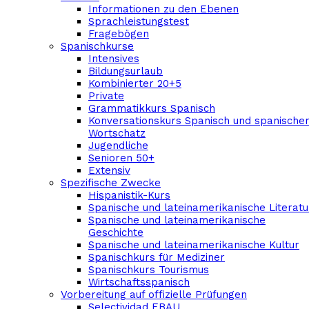
Informationen zu den Ebenen
Sprachleistungstest
Fragebögen
Spanischkurse
Intensives
Bildungsurlaub
Kombinierter 20+5
Private
Grammatikkurs Spanisch
Konversationskurs Spanisch und spanische
Wortschatz
Jugendliche
Senioren 50+
Extensiv
Spezifische Zwecke
Hispanistik-Kurs
Spanische und lateinamerikanische Literatu
Spanische und lateinamerikanische
Geschichte
Spanische und lateinamerikanische Kultur
Spanischkurs für Mediziner
Spanischkurs Tourismus
Wirtschaftsspanisch
Vorbereitung auf offizielle Prüfungen
Selectividad EBAU