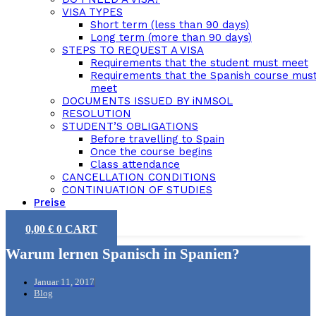
VISA TYPES
Short term (less than 90 days)
Long term (more than 90 days)
STEPS TO REQUEST A VISA
Requirements that the student must meet
Requirements that the Spanish course mus
meet
DOCUMENTS ISSUED BY iNMSOL
RESOLUTION
STUDENT’S OBLIGATIONS
Before travelling to Spain
Once the course begins
Class attendance
CANCELLATION CONDITIONS
CONTINUATION OF STUDIES
Preise
0,00
€
0
CART
Warum lernen Spanisch in Spanien?
Januar 11, 2017
Blog