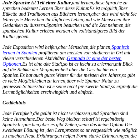
Jede Sprache ist Teil einer Kultur
,und lernen,diese Sprache zu
sprechen bedeutet Lernen über diese Kultur.Es ist möglich,über
Etikette und Traditionen aus Büchern lernen,aber das wird nicht Sie
lehren,wie Menschen ihr tägliches Leben,und wie Menschen ihre
Gedanken zu äussern.Spanien besuchen und die Zeit nehmen,die
spanischen Kultur erleben werden ein vollständigeres Bild der
Kultur geben.
Jede Exposition wird helfen,aber Menschen,die planen,
Spanisch
lernen in Spanien
profitieren am meisten von studieren in Ort mit
vielen verschiedenen Aktivitäten.
Granada ist eine der besten
Optionen
.Es ist eine alte Stadt,so ist es leicht zu erlernen,mit Blick
auf die Relikte der Vergangenheit über die Geschichte von
Spanien.Es hat auch gutes Wetter für die meisten des Jahres,so gibt
es viele Möglichkeiten zu lernen,über wie Spanier Natur zu
geniessen.Schliesslich ist e seine recht preiswerte Stadt,so ergreift die
Lernmöglichkeiten erschwinglich und einfach.
Gedächtnis
Jede Fertigkeit,die geübt ist nicht verblassen,und Sprachen sind
keine Ausnahme.Der beste Weg bleiben scharf ist regelmässig
Spanisch sprechen,aber es gibt Zeiten,wenn das keine Option.Die
zweitbeste Lösung ist ,den Lernprozess so unvergesslich wie möglich
zu machen.Neue Erfahrungen helfen Form starke Erinnerungen,die