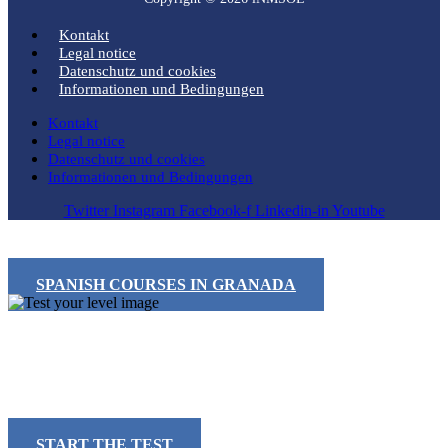
Kontakt
Legal notice
Datenschutz und cookies
Informationen und Bedingungen
Kontakt
Legal notice
Datenschutz und cookies
Informationen und Bedingungen
Twitter
Instagram
Facebook-f
Linkedin-in
Youtube
SPANISH COURSES IN GRANADA
What's your Spanish level?
Take our free online level test and discover where you stand. It only
takes a few minutes!
START THE TEST