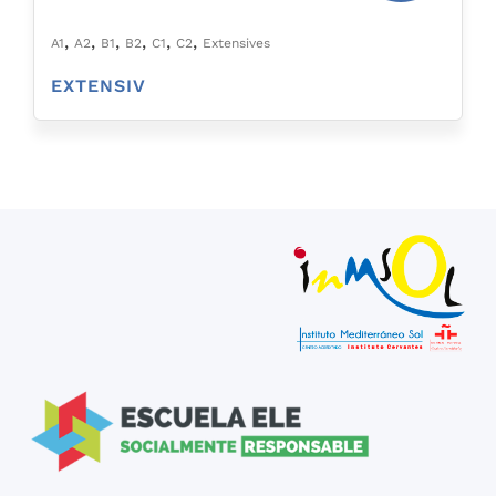
,
,
,
,
,
,
A1
A2
B1
B2
C1
C2
Extensives
EXTENSIV