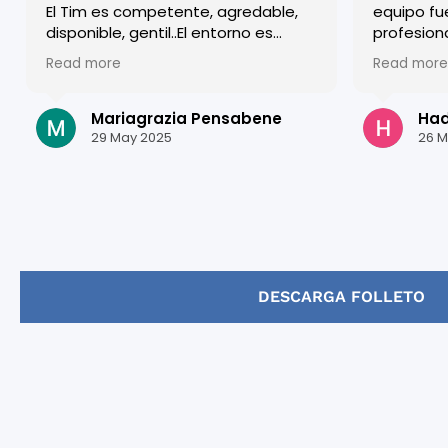
El Tim es competente, agredable,
equipo fu
disponible, gentil..El entorno es
profesion
familiar y a lo mismo efficiente y
acogido d
Read more
Read more
competente. Agradezco todos.
clases so
estructur
mejorar m
Mariagrazia Pensabene
Hadi
Granada e
29 May 2025
26 M
estudiar a
¡Gracias p
DESCARGA FOLLETO