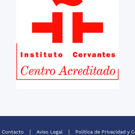
Monday through Friday wh
included in the price. The after class
activities were very good/
but I really enjoyed the wa
through Granada.
I would recommend this s
anyone who wants to impr
Spanish.
Contacto
Aviso Legal
Política de Privacidad y 