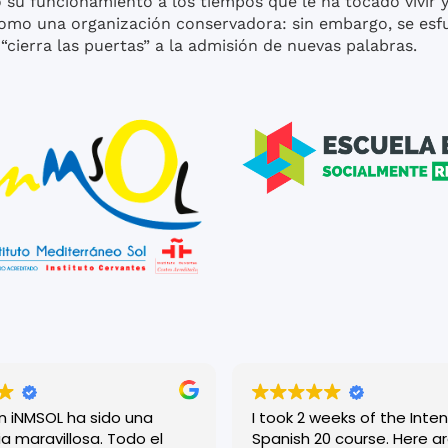
u funcionamiento a los tiempos que le ha tocado vivir y s
mo una organización conservadora: sin embargo, se esfu
“cierra las puertas” a la admisión de nuevas palabras.
en iNMSOL ha sido una
I took 2 weeks of the Inten
a maravillosa. Todo el
Spanish 20 course. Here are my