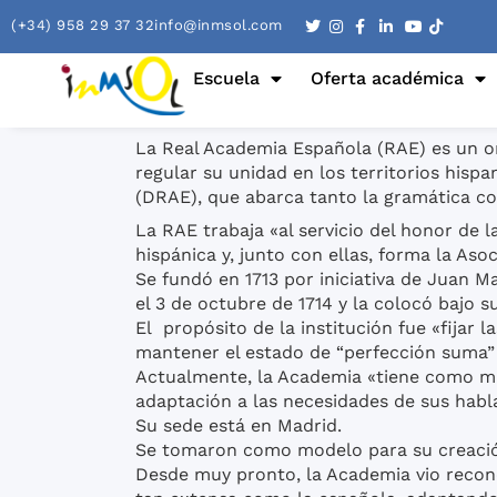
(+34) 958 29 37 32
info@inmsol.com
Escuela
Oferta académica
La Real Academia Española (RAE) es un or
regular su unidad en los territorios hisp
(DRAE), que abarca tanto la gramática co
La RAE trabaja «al servicio del honor de 
hispánica y, junto con ellas, forma la As
Se fundó en 1713 por iniciativa de Juan 
el 3 de octubre de 1714 y la colocó bajo 
El propósito de la institución fue «fijar 
mantener el estado de “perfección suma” 
Actualmente, la Academia «tiene como mi
adaptación a las necesidades de sus habl
Su sede está en Madrid.
Se tomaron como modelo para su creación 
Desde muy pronto, la Academia vio recono