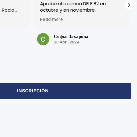
Aprobé el examen DELE B2 en
o
octubre y en noviembre.
¡Excelente organización y todos los
Read more
ryone
profesores son muy amables!
 friendly.
Tuve una experiencia muy positiva
bove where
en esta escuela.
Софья Захарова
¡Muchas gracias por su trabajo y por
30 April 2024
is, but in
su atención!
laced me
me get the
here
g more
unctive
INSCRIPCIÓN
 the 2
.
ic,
ntly a
ivities