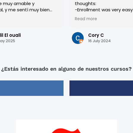
e muy amable y
thoughts:
al, y me sentí muy bien
-Enrollment was very easy. Roci
esde el primer día. Las
was very helpful and
Read more
n dinámicas y muy bien
accommodating, and eve
adas, lo que me ayudó a
who worked there was very
i español rápidamente.
-I was placed in a level a
l El ouali
Cory C
s una ciudad preciosa y
I thought I currently was. I originally
ay 2025
16 July 2024
quí ha sido inolvidable.
had apprehension about th
or todo !
the end, I am glad they p
in the level they did. It really pushed
me, and I think it helped 
¿Estás interesado en alguno de nuestros cursos?
most out of my 2 weeks t
(which included becomin
comfortable with the subj
mood).
-Xisca was my teacher for
weeks and she is fantastic
Knowledgeable, enthusiast
friendly, and most importa
good teacher.
-They had “after class” act