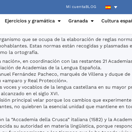
Mi cuenta
BLOG
Ejercicios y gramática
Granada
Cultura espa
ganismo que se ocupa de la elaboración de reglas normati
anohablantes. Estas normas están recogidas y plasmadas e
mo la ortografía.
la nación», en coordinación con las restantes 21 Academia
ociación de Academias de la Lengua Española.
Manuel Fernández Pacheco, marqués de Villena y duque de 
su «amparo y Real Protección».
las voces y vocablos de la lengua castellana en su mayor 
alcanzado en el siglo XVI.
sión principal velar porque los cambios que experimente
antes, no quiebren la esencial unidad que mantiene en to
la “Accademia della Crusca” italiana (1582) y la Academi
cida su autoridad en materia lingüística, porque respond