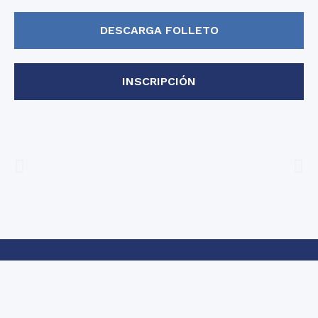
DESCARGA FOLLETO
INSCRIPCIÓN
Copyright ©
Contacto
Aviso Legal
2026 iNMSOL
Política de Privacidad y Cookies
Información y Condiciones generales