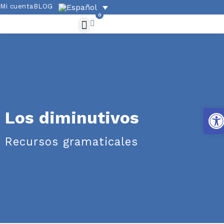
Mi cuenta
BLOG
0
Oferta académica
Ejercicios y gramática
Cultura española
Abri
Los diminutivos
Recursos gramaticales