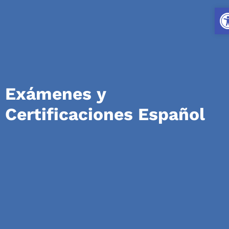
Ouv
Exámenes y
Certificaciones Español