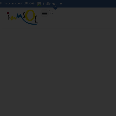
Il mio account
BLOG
0