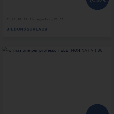
374,00
€
,
,
,
,
,
,
A1
A2
B1
B2
Bildungsurlaub
C1
C2
BILDUNGSURLAUB