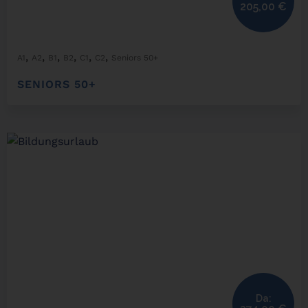
205,00
€
,
,
,
,
,
,
A1
A2
B1
B2
C1
C2
Seniors 50+
SENIORS 50+
Da: