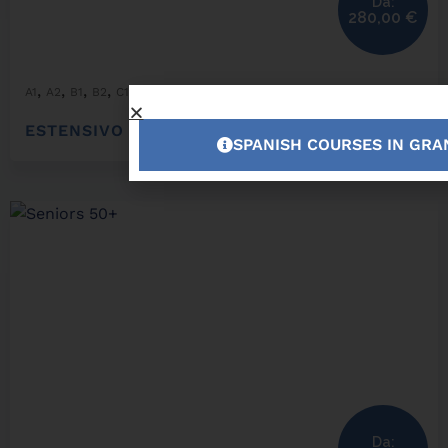
Da:
280,00
€
,
,
,
,
,
,
A1
A2
B1
B2
C1
C2
Estensivo
ESTENSIVO
SPANISH COURSES IN GR
Da: