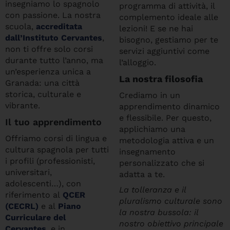
insegniamo lo spagnolo
programma di attività, il
con passione. La nostra
complemento ideale alle
scuola,
accreditata
lezioni! E se ne hai
dall’Instituto Cervantes
,
bisogno, gestiamo per te
non ti offre solo corsi
servizi aggiuntivi come
durante tutto l’anno, ma
l’alloggio.
un’esperienza unica a
La nostra filosofia
Granada: una città
storica, culturale e
Crediamo in un
vibrante.
apprendimento dinamico
e flessibile. Per questo,
Il tuo apprendimento
applichiamo una
Offriamo corsi di lingua e
metodologia attiva e un
cultura spagnola per tutti
insegnamento
i profili (professionisti,
personalizzato che si
universitari,
adatta a te.
adolescenti…), con
La tolleranza e il
riferimento al
QCER
pluralismo culturale sono
(CECRL)
e al
Piano
la nostra bussola: il
Curriculare del
nostro obiettivo principale
Cervantes
, e in