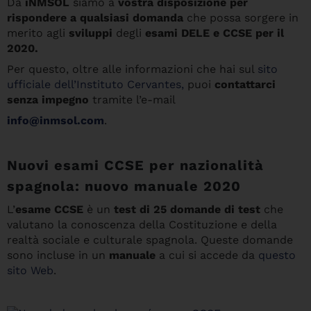
Da
iNMSOL
siamo a
vostra disposizione per
rispondere a qualsiasi domanda
che possa sorgere in
merito agli
sviluppi
degli
esami DELE e CCSE per il
2020.
Per questo, oltre alle informazioni che hai sul
sito
ufficiale dell’Instituto Cervantes,
puoi
contattarci
senza impegno
tramite l’e-mail
info@inmsol.com
.
Nuovi esami CCSE per nazionalità
spagnola: nuovo manuale 2020
L’
esame CCSE
è un
test di 25 domande di test
che
valutano la conoscenza della Costituzione e della
realtà sociale e culturale spagnola. Queste domande
sono incluse in un
manuale
a cui si accede da
questo
sito Web
.