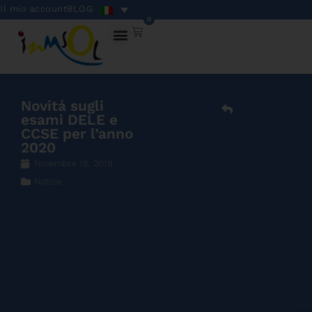
Il mio account
BLOG
0
Novitá sugli
esami DELE e
CCSE per l’anno
2020
Novembre 18, 2019
Notizie