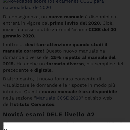
Di conseguenza, un
nuovo manuale
è disponibile e
entrerà in vigore dal
primo invito del 2020
. Cioè,
inizierà a essere utilizzato nell’esame
CCSE del 30
gennaio 2020.
Inoltre …
devi fare attenzione quando studi il
manuale corretto!
Questo nuovo manuale ha
domande diverse del
25% rispetto al manuale del
2019.
Ha anche un
formato diverso
, più semplice del
precedente e
digitale.
D’altro canto, il nuovo formato consente di
visualizzare le domande e le risposte in modo più
intuitivo. Questo
nuovo manuale è ora disponibile
nella sezione “
Manuale CCSE 2020
” del sito web
dell’
Istituto Cervantes
.
Novitá esami DELE livello A2
Allo stesso modo, nel caso degli
esami DELE di livello