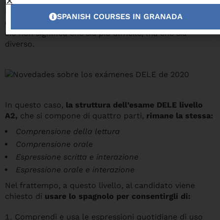
A2
ci sono anche novità. Anche il contenuto del test di
livello A2 è stato modificato.
È stato adattato alle
SPANISH COURSES IN GRANADA
esigenze della maggior parte dei candidati.
Tuttavia,
ciò non significa che sia più difficile, ma che sia
diverso.
In questo caso,
la struttura dell’esame DELE livello
A2,
che si compone di quattro parti,
rimane la stessa:
Comprensione della lettura
Comprensione orale
Espressione scritta e interazione
Espressione orale e interazione
Nel frattempo, a questo livello, al candidato viene
chiesto di
usare lo spagnolo per consentirgli di:
Comprendi e usa le espressioni quotidiane di uso