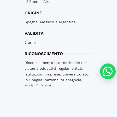
of Buenos Aires
ORIGINE
Spagna, Messico e Argentina
VALIDITÀ
5 anni
RICONOSCIMENTO
Riconoscimento internazionale nei
sistema educativi regolamentati,
istituizioni, imprese, università, etc.
In Spagna: nazionalità spagnola,
M.I.R, F.I.R, etc.
FORMA DI
AMMINISTRAZIONE
In centri di esami, sul computer e