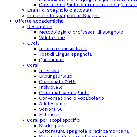
Corsi di spagnolo di preparazione agli esami 
Esami di spagnolo e attestati
Imparare lo spagnolo in Spagna
Offerte accademiche
Description
Metodologia e professori di spagnolo
Valutazione
Livelli
Informazioni sui livelli
Test di Lingua spagnola
Questionari
Corsi
Intensivo
Bildungsurlaub
Combinato 20+5
Individuale
Grammatica spagnola
Conversazione e vocabolario
Adolescenti
Seniors 50+
Estensivo
Corsi per scopi specifici
Studi ispanici
Letteratura spagnola e latinoamericana
Storia spagnola e latinoamericana