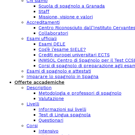
Chi siamo
Scuola di spagnolo a Granada
Staff
Missione, visione e valori
Accreditamenti
Centro Riconosciuto dall’Instituto Cervante
Collaboratori
Esami ufficiali
Esami DELE
Cos’è l’esame SIELE?
Crediti europei universitari ECTS
iNMSOL Centro di Spagnolo per il Test CCS
Corsi di spagnolo di preparazione agli esami 
Esami di spagnolo e attestati
Imparare lo spagnolo in Spagna
Offerte accademiche
Description
Metodologia e professori di spagnolo
Valutazione
Livelli
Informazioni sui livelli
Test di Lingua spagnola
Questionari
Corsi
Intensivo