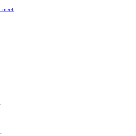
t meet
s
E