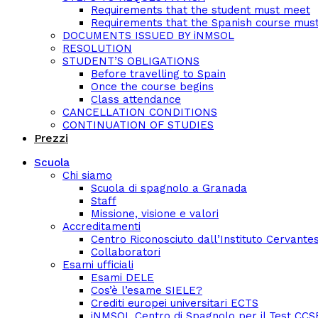
Requirements that the student must meet
Requirements that the Spanish course mus
DOCUMENTS ISSUED BY iNMSOL
RESOLUTION
STUDENT’S OBLIGATIONS
Before travelling to Spain
Once the course begins
Class attendance
CANCELLATION CONDITIONS
CONTINUATION OF STUDIES
Prezzi
Scuola
Chi siamo
Scuola di spagnolo a Granada
Staff
Missione, visione e valori
Accreditamenti
Centro Riconosciuto dall’Instituto Cervante
Collaboratori
Esami ufficiali
Esami DELE
Cos’è l’esame SIELE?
Crediti europei universitari ECTS
iNMSOL Centro di Spagnolo per il Test CCS