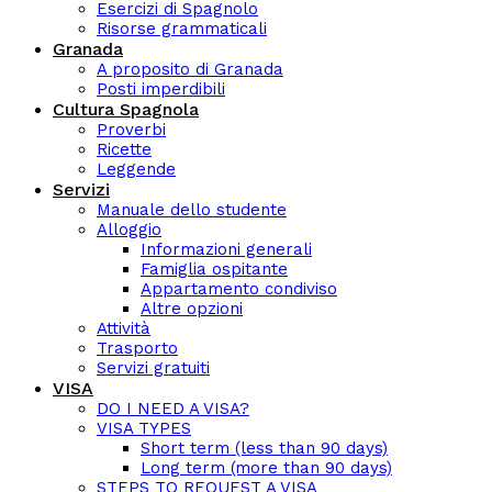
Esercizi di Spagnolo
Risorse grammaticali
Granada
A proposito di Granada
Posti imperdibili
Cultura Spagnola
Proverbi
Ricette
Leggende
Servizi
Manuale dello studente
Alloggio
Informazioni generali
Famiglia ospitante
Appartamento condiviso
Altre opzioni
Attività
Trasporto
Servizi gratuiti
VISA
DO I NEED A VISA?
VISA TYPES
Short term (less than 90 days)
Long term (more than 90 days)
STEPS TO REQUEST A VISA