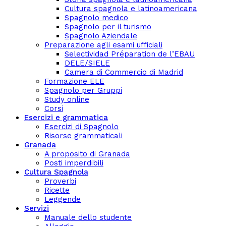
Cultura spagnola e latinoamericana
Spagnolo medico
Spagnolo per il turismo
Spagnolo Aziendale
Preparazione agli esami ufficiali
Selectividad Préparation de l’EBAU
DELE/SIELE
Camera di Commercio di Madrid
Formazione ELE
Spagnolo per Gruppi
Study online
Corsi
Esercizi e grammatica
Esercizi di Spagnolo
Risorse grammaticali
Granada
A proposito di Granada
Posti imperdibili
Cultura Spagnola
Proverbi
Ricette
Leggende
Servizi
Manuale dello studente