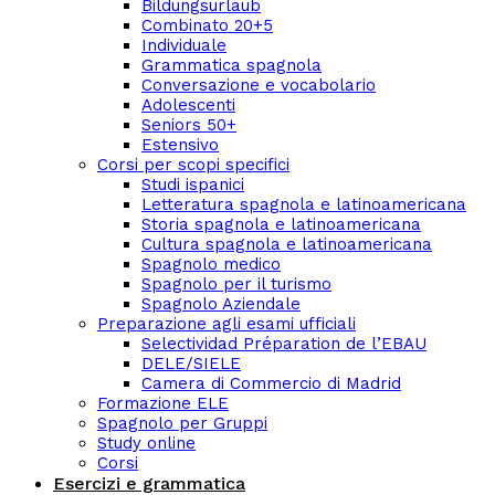
Bildungsurlaub
Combinato 20+5
Individuale
Grammatica spagnola
Conversazione e vocabolario
Adolescenti
Seniors 50+
Estensivo
Corsi per scopi specifici
Studi ispanici
Letteratura spagnola e latinoamericana
Storia spagnola e latinoamericana
Cultura spagnola e latinoamericana
Spagnolo medico
Spagnolo per il turismo
Spagnolo Aziendale
Preparazione agli esami ufficiali
Selectividad Préparation de l’EBAU
DELE/SIELE
Camera di Commercio di Madrid
Formazione ELE
Spagnolo per Gruppi
Study online
Corsi
Esercizi e grammatica