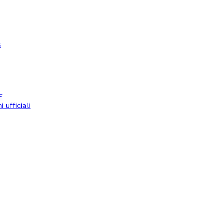
s
E
ufficiali