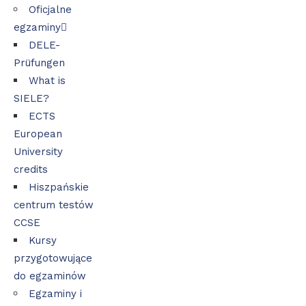
Oficjalne
egzaminy
DELE-
Prüfungen
What is
SIELE?
ECTS
European
University
credits
Hiszpańskie
centrum testów
CCSE
Kursy
przygotowujące
do egzaminów
Egzaminy i