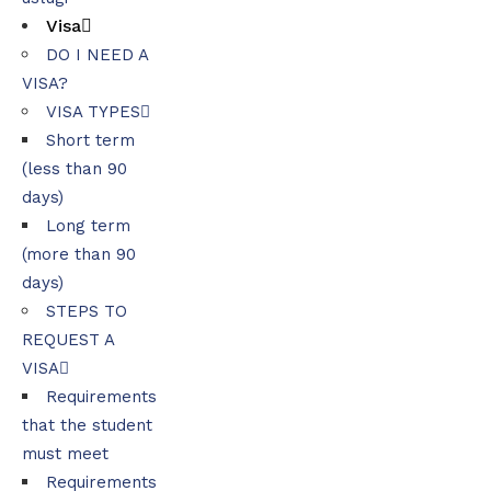
Visa
DO I NEED A
VISA?
VISA TYPES
Short term
(less than 90
days)
Long term
(more than 90
days)
STEPS TO
REQUEST A
VISA
Requirements
that the student
must meet
Requirements