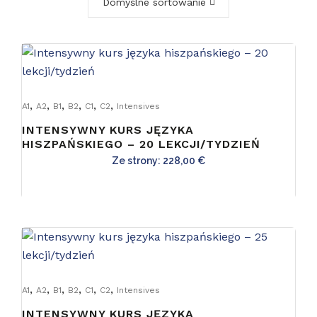
Domyślne sortowanie
,
,
,
,
,
,
A1
A2
B1
B2
C1
C2
Intensives
INTENSYWNY KURS JĘZYKA
HISZPAŃSKIEGO – 20 LEKCJI/TYDZIEŃ
Ze strony:
228,00
€
,
,
,
,
,
,
A1
A2
B1
B2
C1
C2
Intensives
INTENSYWNY KURS JĘZYKA