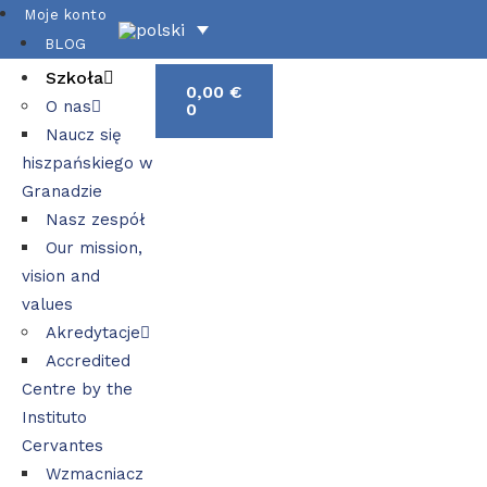
Moje konto
BLOG
Szkoła
0,00
€
O nas
0
Naucz się
hiszpańskiego w
Granadzie
Nasz zespół
Our mission,
vision and
values
Akredytacje
Accredited
Centre by the
Instituto
Cervantes
Wzmacniacz