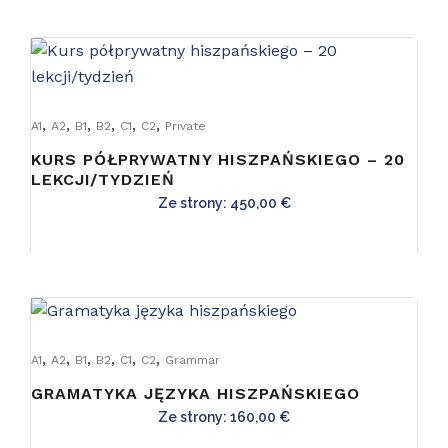
,
,
,
,
,
,
A1
A2
B1
B2
C1
C2
Private
KURS PÓŁPRYWATNY HISZPAŃSKIEGO – 20
LEKCJI/TYDZIEŃ
Ze strony:
450,00
€
,
,
,
,
,
,
A1
A2
B1
B2
C1
C2
Grammar
GRAMATYKA JĘZYKA HISZPAŃSKIEGO
Ze strony:
160,00
€