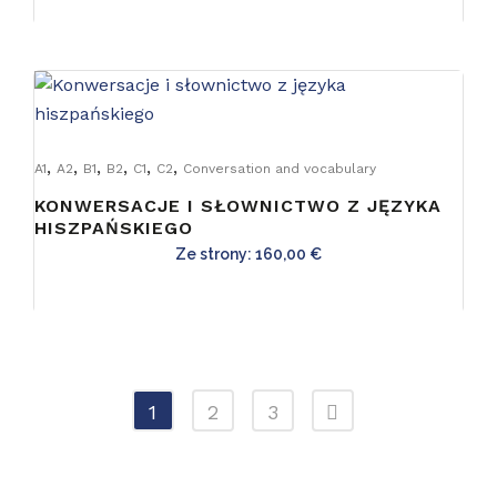
,
,
,
,
,
,
A1
A2
B1
B2
C1
C2
Conversation and vocabulary
KONWERSACJE I SŁOWNICTWO Z JĘZYKA
HISZPAŃSKIEGO
Ze strony:
160,00
€
1
2
3