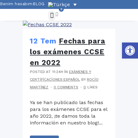
Benim hesabım
BLOG
0
12 Tem
Fechas para
Open
los exámenes CCSE
en 2022
POSTED AT 11:24H
IN
EXÁMENES Y
CERTIFICACIONES ESPAÑOL
BY
ROCIO
MARTÍNEZ
0 COMMENTS
0
LIKES
Ya se han publicado las fechas
para los exámenes CCSE para el
año 2022, ¡te damos toda la
información en nuestro blog!...