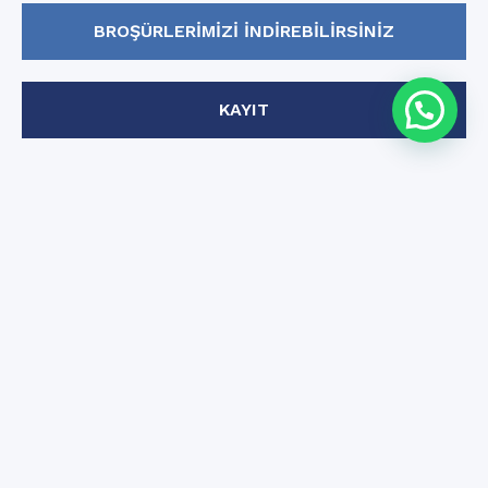
BROŞÜRLERIMIZI INDIREBILIRSINIZ
KAYIT
Copyright ©
İletişim
2026 iNMSOL
Yasal Uyarı
Çerez Politikası