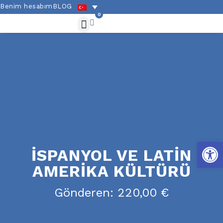
Benim hesabım
BLOG
0
Akademik teklifler
Alıştırmalar ve dilbilgisi
Ispanyol kültürü
Ek hizmetler
Open
İSPANYOL VE LATIN
AMERIKA KÜLTÜRÜ
Gönderen:
220,00
€