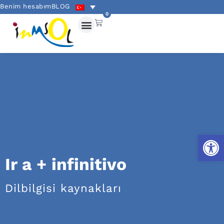
Benim hesabım
BLOG
0
Open
Ir a + infinitivo
Dilbilgisi kaynakları