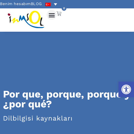
Benim hesabım
BLOG
0
Open
Por que, porque, porqué y
¿por qué?
Dilbilgisi kaynakları