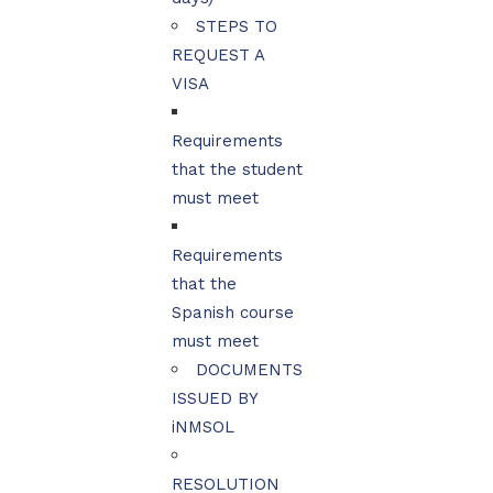
STEPS TO
REQUEST A
VISA
Requirements
that the student
must meet
Requirements
that the
Spanish course
must meet
DOCUMENTS
ISSUED BY
iNMSOL
RESOLUTION