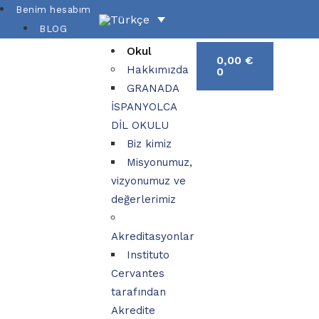
Benim hesabım
BLOG
Okul
0,00
€
Hakkımızda
0
GRANADA
İSPANYOLCA
DİL OKULU
Biz kimiz
Misyonumuz,
vizyonumuz ve
değerlerimiz
Akreditasyonlar
Instituto
Cervantes
tarafından
Akredite