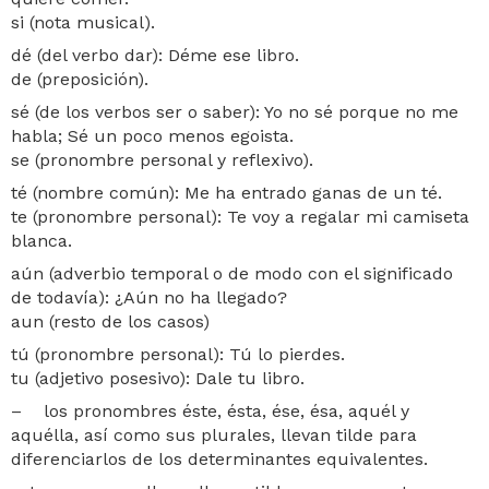
si (nota musical).
dé (del verbo dar): Déme ese libro.
de (preposición).
sé (de los verbos ser o saber): Yo no sé porque no me
habla; Sé un poco menos egoista.
se (pronombre personal y reflexivo).
té (nombre común): Me ha entrado ganas de un té.
te (pronombre personal): Te voy a regalar mi camiseta
blanca.
aún (adverbio temporal o de modo con el significado
de todavía): ¿Aún no ha llegado?
aun (resto de los casos)
tú (pronombre personal): Tú lo pierdes.
tu (adjetivo posesivo): Dale tu libro.
– los pronombres éste, ésta, ése, ésa, aquél y
aquélla, así como sus plurales, llevan tilde para
diferenciarlos de los determinantes equivalentes.