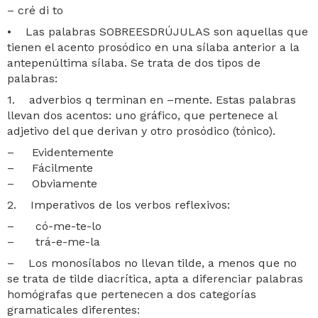
– cré di to
• Las palabras SOBREESDRÚJULAS son aquellas que
tienen el acento prosódico en una sílaba anterior a la
antepenúltima sílaba. Se trata de dos tipos de
palabras:
1. adverbios q terminan en –mente. Estas palabras
llevan dos acentos: uno gráfico, que pertenece al
adjetivo del que derivan y otro prosódico (tónico).
– Evidentemente
– Fácilmente
– Obviamente
2. Imperativos de los verbos reflexivos:
– có-me-te-lo
– trá-e-me-la
– Los monosílabos no llevan tilde, a menos que no
se trata de tilde diacrítica, apta a diferenciar palabras
homógrafas que pertenecen a dos categorías
gramaticales diferentes: