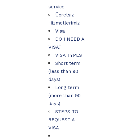
service
Ücretsiz
Hizmetlerimiz
Visa
DO I NEED A
VISA?
VISA TYPES
Short term
(less than 90
days)
Long term
(more than 90
days)
STEPS TO
REQUEST A
VISA