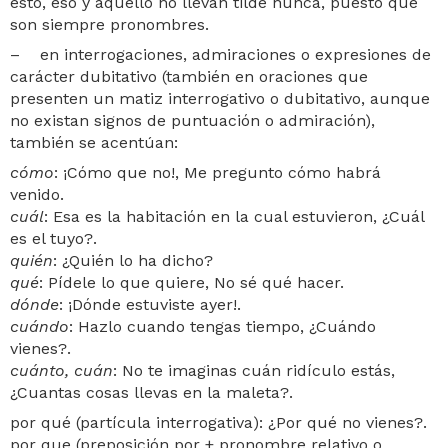
esto, eso y aquello no llevan tilde nunca, puesto que
son siempre pronombres.
– en interrogaciones, admiraciones o expresiones de
carácter dubitativo (también en oraciones que
presenten un matiz interrogativo o dubitativo, aunque
no existan signos de puntuación o admiración),
también se acentúan:
cómo
: ¡Cómo que no!, Me pregunto cómo habrá
venido.
cuál
: Esa es la habitación en la cual estuvieron, ¿Cuál
es el tuyo?.
quién
: ¿Quién lo ha dicho?
qué
: Pídele lo que quiere, No sé qué hacer.
dónde
: ¡Dónde estuviste ayer!.
cuándo
: Hazlo cuando tengas tiempo, ¿Cuándo
vienes?.
cuánto, cuán
: No te imaginas cuán ridículo estás,
¿Cuantas cosas llevas en la maleta?.
por qué (partícula interrogativa): ¿Por qué no vienes?.
por que (preposición por + pronombre relativo o