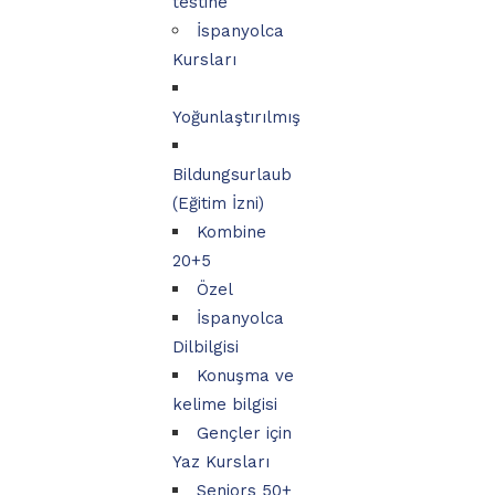
testine
İspanyolca
Kursları
Yoğunlaştırılmış
Bildungsurlaub
(Eğitim İzni)
Kombine
20+5
Özel
İspanyolca
Dilbilgisi
Konuşma ve
kelime bilgisi
Gençler için
Yaz Kursları
Seniors 50+