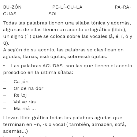
BU-ZÓN PE-LÍ-CU-LA PA-RA-
GUAS SOL
Todas las palabras tienen una sílaba tónica y además,
algunas de ellas tienen un acento ortográfico (tilde),
un signo (´) que se coloca sobre las vocales (á, é, í, ó y
ú).
A según de su acento, las palabras se clasifican en
agudas, llanas, esdrújulas, sobreesdrújulas.
• Las palabras AGUDAS son las que tienen el acento
prosódico en la última sílaba:
– Ca jón
– Or de na dor
– Re loj
– Vol ve rás
– Ma má …
Llevan tilde gráfica todas las palabras agudas que
terminan en –n, -s o vocal ( también, almacén, sofá,
además…)