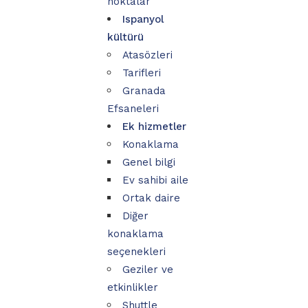
noktalar
Ispanyol
kültürü
Atasözleri
Tarifleri
Granada
Efsaneleri
Ek hizmetler
Konaklama
Genel bilgi
Ev sahibi aile
Ortak daire
Diğer
konaklama
seçenekleri
Geziler ve
etkinlikler
Shuttle