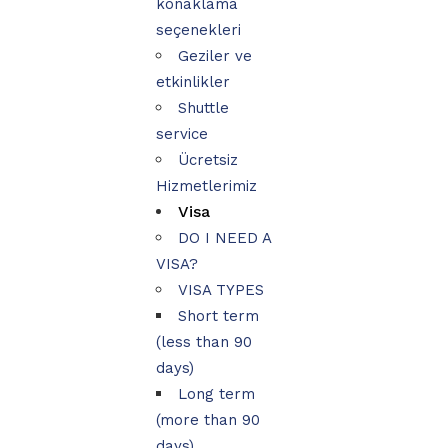
konaklama
seçenekleri
Geziler ve
etkinlikler
Shuttle
service
Ücretsiz
Hizmetlerimiz
Visa
DO I NEED A
VISA?
VISA TYPES
Short term
(less than 90
days)
Long term
(more than 90
days)