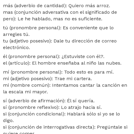
más (adverbio de cantidad): Quiero más arroz.
mas (conjunción adversativa con el significado de
pero): Le he hablado, mas no es suficiente.
tú (pronombre personal): Es conveniente que lo
arregles tú.
tu (adjetivo posesivo): Dale tu dirección de correo
electrónico.
él (pronombre personal): ¿Estuviste con él?.
el (artículo): El hombre enseñaba al niño las nubes.
mí (pronombre personal): Todo esto es para mí.
mi (adjetivo posesivo): Trae mi cartera.
mi (nombre común): Intentamos cantar la canción en
la escala mi mayor.
sí (adverbio de afirmación): Él sí quería.
sí (pronombre reflexivo): Lo atrajo hacia sí.
si (conjunción condicional): Hablará sólo si yo se lo
digo.
si (conjunción de interrogativas directa): Pregúntale si
quiere comer.