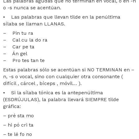
Las palabras agudas que no terminan en vocal, o en -n
o -s nunca se acentúan.
• Las palabras que llevan tilde en la penúltima
sílaba se llaman LLANAS.
– Pin tu ra
– Cal cu la do ra
– Car pe ta
– Án gel
– Pro tes tan te
Estas palabras sólo se acentúan si NO TERMINAN en –
n, -s o vocal, sino con cualquier otra consonante (
difícil , cárcel , bíceps , móvil… ).
• Si la sílaba tónica es la antepenúltima
(ESDRÚJULAS), la palabra llevará SIEMPRE tilde
gráfica:
– pré sta mo
– hi pó cri ta
– te lé fo no