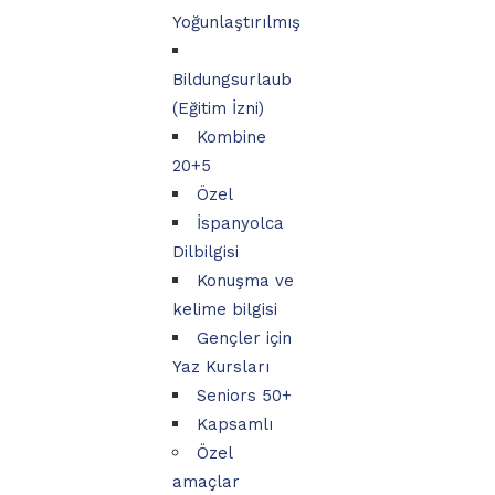
Yoğunlaştırılmış
Bildungsurlaub
(Eğitim İzni)
Kombine
20+5
Özel
İspanyolca
Dilbilgisi
Konuşma ve
kelime bilgisi
Gençler için
Yaz Kursları
Seniors 50+
Kapsamlı
Özel
amaçlar