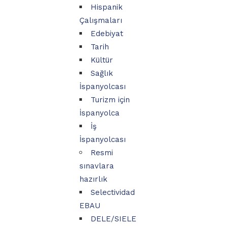
Hispanik
Çalışmaları
Edebiyat
Tarih
Kültür
Sağlık
İspanyolcası
Turizm için
İspanyolca
İş
İspanyolcası
Resmi
sınavlara
hazırlık
Selectividad
EBAU
DELE/SIELE