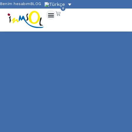
Benim hesabım
BLOG
0