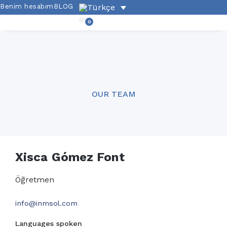
Benim hesabım
BLOG
0
Akademik teklifler
Alıştırmalar ve dilbilgisi
Ispanyol kültürü
Ek hizmetler
OUR TEAM
Xisca Gómez Font
Öğretmen
info@inmsol.com
Languages spoken