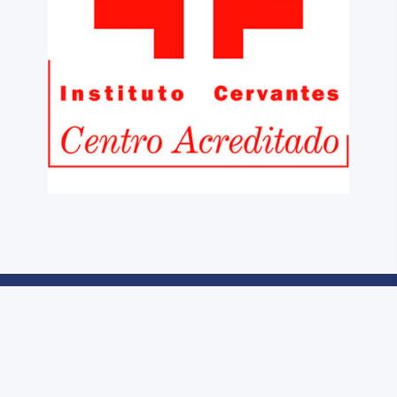
through Granada.
I would recommend this s
anyone who wants to impr
Spanish.
etişim
Yasal Uyarı
Çerez Politikası
Bilgeler v