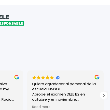
sive
Quiero agradecer al personal de la
escuela iNMSOL.
Aprobé el examen DELE B2 en
o
octubre y en noviembre.
¡Excelente organización y todos los
Read more
ryone
profesores son muy amables!