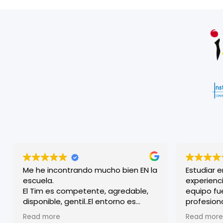
Me he incontrando mucho bien EN la
Estudiar e
escuela.
experienci
El Tim es competente, agredable,
equipo fu
disponible, gentil..El entorno es
profesiona
familiar y a lo mismo efficiente y
acogido de
Read more
Read more
competente. Agradezco todos.
clases so