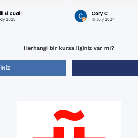
adas, lo que me ayudó a
who worked there was very 
i español rápidamente.
-I was placed in a level a
l El ouali
Cory C
s una ciudad preciosa y
I thought I currently was. I originally
ay 2025
16 July 2024
quí ha sido inolvidable.
had apprehension about th
or todo !
the end, I am glad they p
in the level they did. It really pushed
me, and I think it helped 
Herhangi bir kursa ilginiz var mı?
most out of my 2 weeks t
(which included becomin
comfortable with the subj
INIZ
mood).
-Xisca was my teacher for
weeks and she is fantastic
Knowledgeable, enthusiast
friendly, and most importa
good teacher.
-They had “after class” act
Monday through Friday wh
included in the price. The after class
activities were very good/h
but I really enjoyed the wa