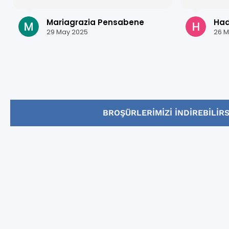
estructur
mejorar m
Mariagrazia Pensabene
Hadi
Granada e
29 May 2025
26 M
estudiar a
¡Gracias p
BROŞÜRLERIMIZI INDIREBILIRS