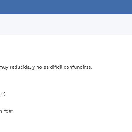
muy reducida, y no es difícil confundirse.
e).
n “de”.