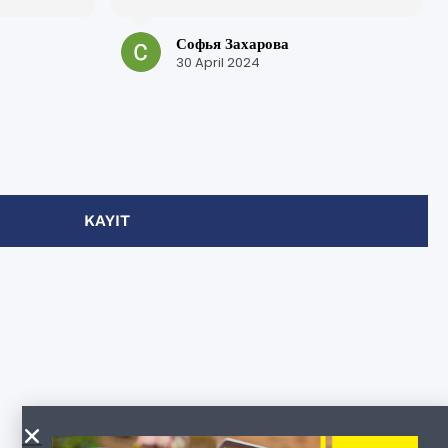
friendly.
Tuve una experiencia muy positiva
bove where
en esta escuela.
Софья Захарова
¡Muchas gracias por su trabajo y por
30 April 2024
is, but in
su atención!
laced me
me get the
here
g more
unctive
KAYIT
 the 2
.
ic,
ntly a
ivities
ich were
elpful,
lking tours