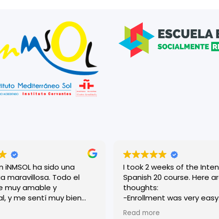
n iNMSOL ha sido una
I took 2 weeks of the Inten
a maravillosa. Todo el
Spanish 20 course. Here are my
e muy amable y
thoughts:
l, y me sentí muy bien
-Enrollment was very easy. Roci
sde el primer día. Las
was very helpful and
Read more
n dinámicas y muy bien
accommodating, and eve