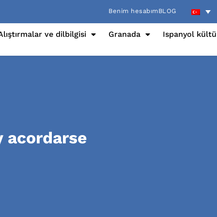
Benim hesabım
BLOG
Alıştırmalar ve dilbilgisi
Granada
Ispanyol kült
y acordarse