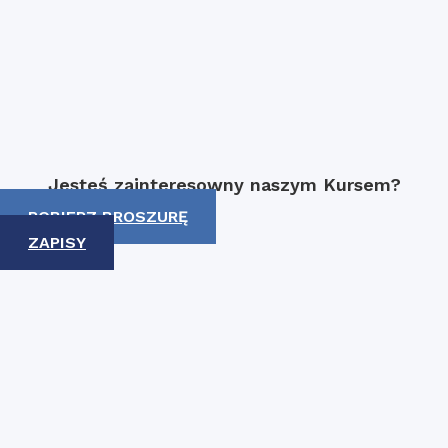
Jesteś zainteresowny naszym Kursem?
POBIERZ BROSZURĘ
ZAPISY