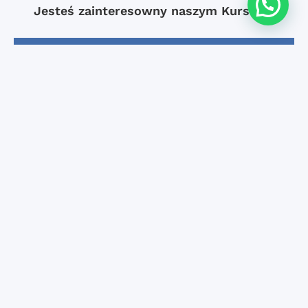
Jesteś zainteresowny naszym Kursem?
POBIERZ BROSZURĘ
ZAPISY
Copyright ©
Kontakt
2026 iNMSOL