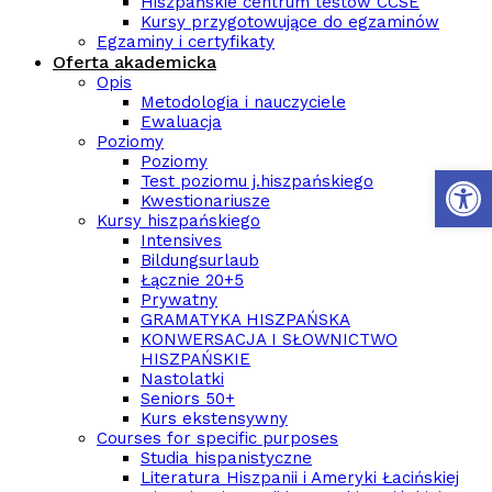
Hiszpańskie centrum testów CCSE
Kursy przygotowujące do egzaminów
Egzaminy i certyfikaty
Oferta akademicka
Opis
Metodologia i nauczyciele
Ewaluacja
Poziomy
Poziomy
Otwórz p
Test poziomu j.hiszpańskiego
Kwestionariusze
Kursy hiszpańskiego
Intensives
Bildungsurlaub
Łącznie 20+5
Prywatny
GRAMATYKA HISZPAŃSKA
KONWERSACJA I SŁOWNICTWO
HISZPAŃSKIE
Nastolatki
Seniors 50+
Kurs ekstensywny
Courses for specific purposes
Studia hispanistyczne
Literatura Hiszpanii i Ameryki Łacińskiej