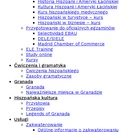
Historia Hiszpanii i Ameryki Łacińskiej
Kultura Hiszpanii i Ameryki Łacińskiej
Kurs hiszpańskiego medycznego
Hiszpański w turystyce – kurs
Hiszpański w biznesie – kurs
Przygotowanie do oficjalnych egzaminów
Selectividad EBAU
DELE/SIELE
Madrid Chamber of Commerce
ELE Training
Study online
Kursy
Ćwiczenia i gramatyka
Ćwiczenia hiszpańskiego
Zasoby gramatyczne
Granada
Granada
Najważniejsze miejsca w Granadzie
Hiszpańska kultura
Przysłowia
Przepisy
Legends of Granada
Usługi
Zakwaterowanie
Ogólne informacje o zakwaterowaniu