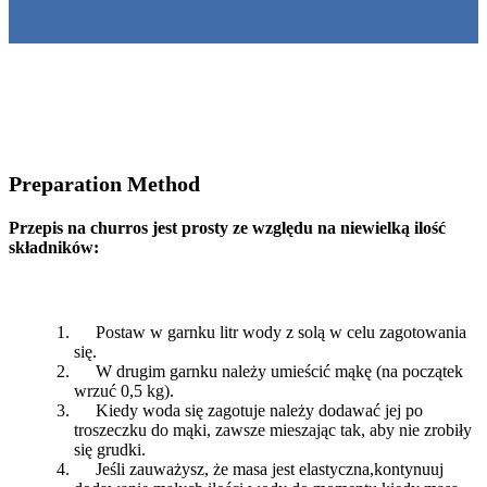
Preparation Method
Przepis na churros jest prosty ze względu na niewielką ilość
składników:
Postaw w garnku litr wody z solą w celu zagotowania
się.
W drugim garnku należy umieścić mąkę (na początek
wrzuć 0,5 kg).
Kiedy woda się zagotuje należy dodawać jej po
troszeczku do mąki, zawsze mieszając tak, aby nie zrobiły
się grudki.
Jeśli zauważysz, że masa jest elastyczna,kontynuuj