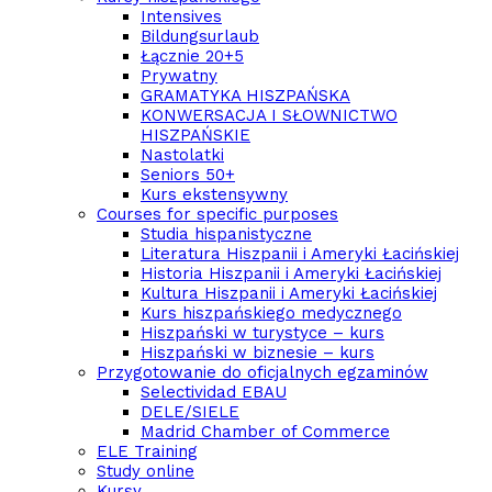
Intensives
Bildungsurlaub
Łącznie 20+5
Prywatny
GRAMATYKA HISZPAŃSKA
KONWERSACJA I SŁOWNICTWO
HISZPAŃSKIE
Nastolatki
Seniors 50+
Kurs ekstensywny
Courses for specific purposes
Studia hispanistyczne
Literatura Hiszpanii i Ameryki Łacińskiej
Historia Hiszpanii i Ameryki Łacińskiej
Kultura Hiszpanii i Ameryki Łacińskiej
Kurs hiszpańskiego medycznego
Hiszpański w turystyce – kurs
Hiszpański w biznesie – kurs
Przygotowanie do oficjalnych egzaminów
Selectividad EBAU
DELE/SIELE
Madrid Chamber of Commerce
ELE Training
Study online
Kursy