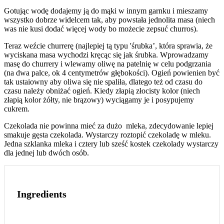
Gotując wodę dodajemy ją do mąki w innym garnku i mieszamy
wszystko dobrze widelcem tak, aby powstała jednolita masa (niech
was nie kusi dodać więcej wody bo możecie zepsuć churros).
Teraz weźcie churrerę (najlepiej tą typu 'śrubka’, która sprawia, że
wyciskana masa wychodzi kręcąc się jak śrubka. Wprowadzamy
masę do churrery i wlewamy oliwę na patelnię w celu podgrzania
(na dwa palce, ok 4 centymetrów głębokości). Ogień powienien być
tak ustaiowny aby oliwa się nie spaliła, dlatego też od czasu do
czasu należy obniżać ogień. Kiedy złapią złocisty kolor (niech
złapią kolor żółty, nie brązowy) wyciągamy je i posypujemy
cukrem.
Czekolada nie powinna mieć za dużo mleka, zdecydowanie lepiej
smakuje gęsta czekolada. Wystarczy roztopić czekoladę w mleku.
Jedna szklanka mleka i cztery lub sześć kostek czekolady wystarczy
dla jednej lub dwóch osób.
Ingredients