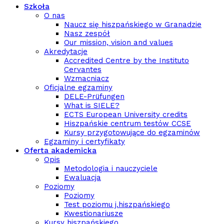
Szkoła
O nas
Naucz się hiszpańskiego w Granadzie
Nasz zespół
Our mission, vision and values
Akredytacje
Accredited Centre by the Instituto
Cervantes
Wzmacniacz
Oficjalne egzaminy
DELE-Prüfungen
What is SIELE?
ECTS European University credits
Hiszpańskie centrum testów CCSE
Kursy przygotowujące do egzaminów
Egzaminy i certyfikaty
Oferta akademicka
Opis
Metodologia i nauczyciele
Ewaluacja
Poziomy
Poziomy
Test poziomu j.hiszpańskiego
Kwestionariusze
Kursy hiszpańskiego