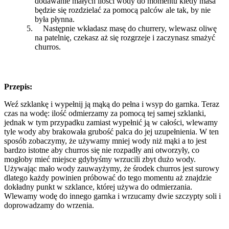
dodawanie małych ilości wody do momentu kiedy masa
będzie się rozdzielać za pomocą palców ale tak, by nie
była płynna.
Następnie wkładasz masę do churrery, wlewasz oliwę
na patelnię, czekasz aż się rozgrzeje i zaczynasz smażyć
churros.
Przepis:
Weź szklankę i wypełnij ją mąką do pełna i wsyp do garnka. Teraz
czas na wodę: ilość odmierzamy za pomocą tej samej szklanki,
jednak w tym przypadku zamiast wypełnić ją w całości, wlewamy
tyle wody aby brakowała grubość palca do jej uzupełnienia. W ten
sposób zobaczymy, że używamy mniej wody niż mąki a to jest
bardzo istotne aby churros się nie rozpadły ani otworzyły, co
mogłoby mieć miejsce gdybyśmy wrzucili zbyt dużo wody.
Używając mało wody zauwayżymy, że środek churros jest surowy
dlatego każdy powinien próbować do tego momentu aż znajdzie
dokładny punkt w szklance, której używa do odmierzania.
Wlewamy wodę do innego garnka i wrzucamy dwie szczypty soli i
doprowadzamy do wrzenia.