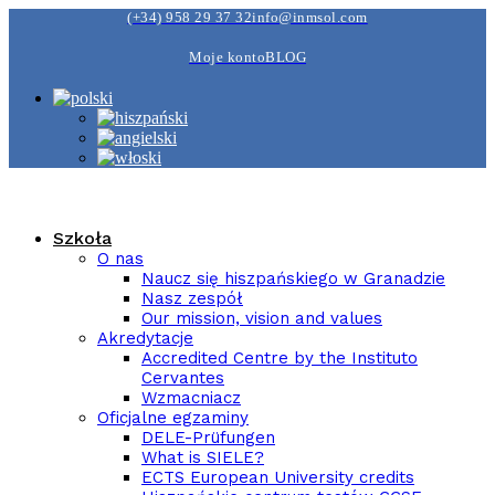
(+34) 958 29 37 32
info@inmsol.com
Moje konto
BLOG
Szkoła
O nas
Naucz się hiszpańskiego w Granadzie
Nasz zespół
Our mission, vision and values
Akredytacje
Accredited Centre by the Instituto
Cervantes
Wzmacniacz
Oficjalne egzaminy
DELE-Prüfungen
What is SIELE?
ECTS European University credits