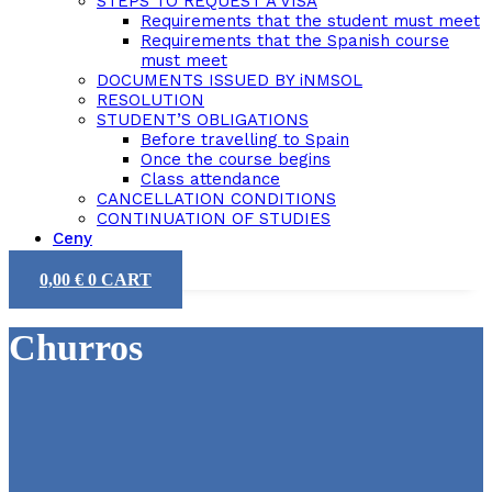
STEPS TO REQUEST A VISA
Requirements that the student must meet
Requirements that the Spanish course
must meet
DOCUMENTS ISSUED BY iNMSOL
RESOLUTION
STUDENT’S OBLIGATIONS
Before travelling to Spain
Once the course begins
Class attendance
CANCELLATION CONDITIONS
CONTINUATION OF STUDIES
Ceny
0,00
€
0
CART
Churros