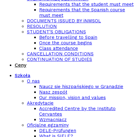
Requirements that the student must meet
Requirements that the Spanish course
must meet
DOCUMENTS ISSUED BY iNMSOL
RESOLUTION
STUDENT’S OBLIGATIONS
Before travelling to Spain
Once the course begins
Class attendance
CANCELLATION CONDITIONS
CONTINUATION OF STUDIES
Ceny
Szkoła
O nas
Naucz się hiszpańskiego w Granadzie
Nasz zespół
Our mission, vision and values
Akredytacje
Accredited Centre by the Instituto
Cervantes
Wzmacniacz
Oficjalne egzaminy
DELE-Prüfungen
What is SIELE?