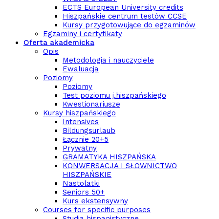
ECTS European University credits
Hiszpańskie centrum testów CCSE
Kursy przygotowujące do egzaminów
Egzaminy i certyfikaty
Oferta akademicka
Opis
Metodologia i nauczyciele
Ewaluacja
Poziomy
Poziomy
Test poziomu j.hiszpańskiego
Kwestionariusze
Kursy hiszpańskiego
Intensives
Bildungsurlaub
Łącznie 20+5
Prywatny
GRAMATYKA HISZPAŃSKA
KONWERSACJA I SŁOWNICTWO
HISZPAŃSKIE
Nastolatki
Seniors 50+
Kurs ekstensywny
Courses for specific purposes
Studia hispanistyczne