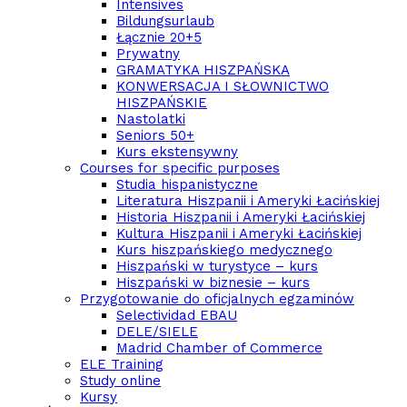
Intensives
Bildungsurlaub
Łącznie 20+5
Prywatny
GRAMATYKA HISZPAŃSKA
KONWERSACJA I SŁOWNICTWO
HISZPAŃSKIE
Nastolatki
Seniors 50+
Kurs ekstensywny
Courses for specific purposes
Studia hispanistyczne
Literatura Hiszpanii i Ameryki Łacińskiej
Historia Hiszpanii i Ameryki Łacińskiej
Kultura Hiszpanii i Ameryki Łacińskiej
Kurs hiszpańskiego medycznego
Hiszpański w turystyce – kurs
Hiszpański w biznesie – kurs
Przygotowanie do oficjalnych egzaminów
Selectividad EBAU
DELE/SIELE
Madrid Chamber of Commerce
ELE Training
Study online
Kursy