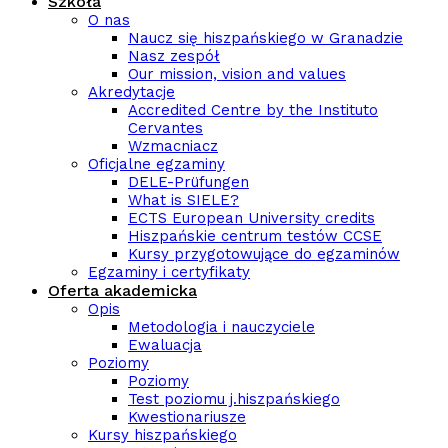
Szkoła
O nas
Naucz się hiszpańskiego w Granadzie
Nasz zespół
Our mission, vision and values
Akredytacje
Accredited Centre by the Instituto
Cervantes
Wzmacniacz
Oficjalne egzaminy
DELE-Prüfungen
What is SIELE?
ECTS European University credits
Hiszpańskie centrum testów CCSE
Kursy przygotowujące do egzaminów
Egzaminy i certyfikaty
Oferta akademicka
Opis
Metodologia i nauczyciele
Ewaluacja
Poziomy
Poziomy
Test poziomu j.hiszpańskiego
Kwestionariusze
Kursy hiszpańskiego