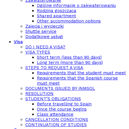
Zakwaterowanie
Ogólne informacje o zakwaterowaniu
Rodzina goszcząca
Shared apartment
Other accommodation options
Zajęcia i wycieczki
Shuttle service
Dodatkowe usługi
Visa
DO I NEED A VISA?
VISA TYPES
Short term (less than 90 days)
Long term (more than 90 days)
STEPS TO REQUEST A VISA
Requirements that the student must meet
Requirements that the Spanish course
must meet
DOCUMENTS ISSUED BY iNMSOL
RESOLUTION
STUDENT’S OBLIGATIONS
Before travelling to Spain
Once the course begins
Class attendance
CANCELLATION CONDITIONS
CONTINUATION OF STUDIES