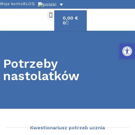
Moje konto
BLOG
0,00
€
0
Otwórz
Potrzeby
nastolatków
Kwestionariusz potrzeb ucznia