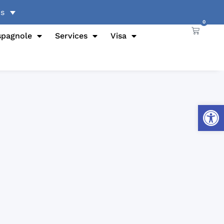
0
spagnole
Services
Visa
Ouvrir l