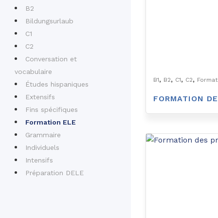
B2
Bildungsurlaub
C1
C2
Conversation et
vocabulaire
,
,
,
,
B1
B2
C1
C2
Format
Études hispaniques
Extensifs
FORMATION DE
Fins spécifiques
Formation ELE
Grammaire
Individuels
Intensifs
Préparation DELE