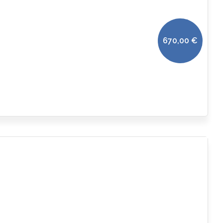
670,00
€