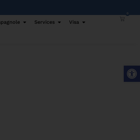
0
spagnole
Services
Visa
Ouvrir l