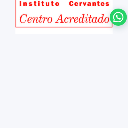
Copyright ©
Contactez
Notice légale
2026 iNMSOL
Politique de Confidentialité et Cooki
Informations et Conditions