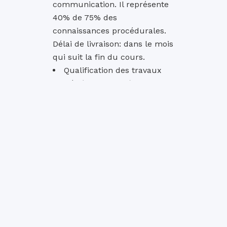
communication. Il représente
40% de 75% des
connaissances procédurales.
Délai de livraison: dans le mois
qui suit la fin du cours.
Qualification des travaux
dirigés (2 minimum) et de la
vraie classe (1). Cela
représente 60% de 75% des
connaissances procédurales.