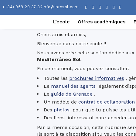
(+34) 958 29 37 32
info@inmsol.com
L’école
Offres académiques
Chers amis et amies,
Bienvenue dans notre école !!
Nous avons crée cette section dédiée aux p
Mediterráneo Sol
.
En ce moment, vous pouvez consulter:
Toutes les
brochures informatives
, gén
Le
manuel des agents
également dispon
Le
guide de Grenade
.
Un modèle de
contrat de collaboration
Des
photos
pour que tu puisse les utili
Des liens intèressant pour acceder aux
Par la même occasion, cette rubrique servi
Ils sont à ta disposition si tu veux les co