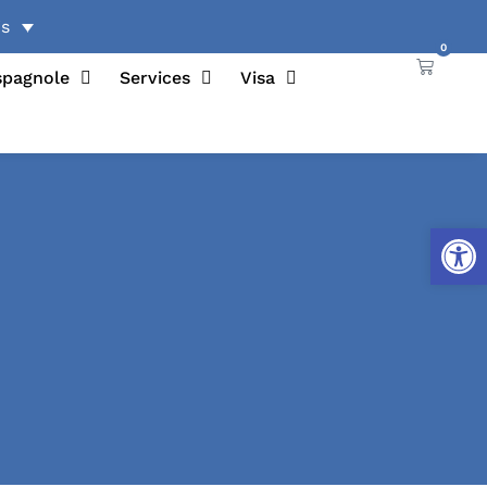
0
spagnole
Services
Visa
Ouvrir l