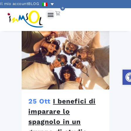
Il mio account
BLOG
0
Apr
25 Ott
I benefici di
imparare lo
spagnolo in un