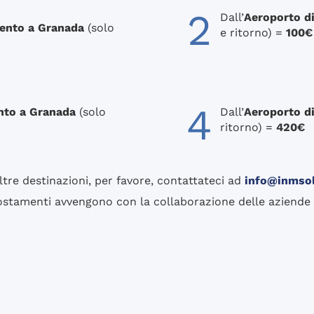
2
Dall’
Aeroporto d
ento a Granada
(solo
e ritorno) =
100€
4
nto a Granada
(solo
Dall’
Aeroporto d
ritorno) =
420€
ltre destinazioni, per favore, contattateci ad
info@inmso
postamenti avvengono con la collaborazione delle aziende 