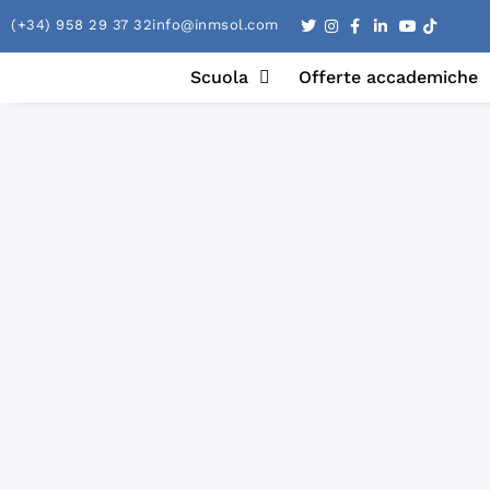
(+34) 958 29 37 32
info@inmsol.com
Scuola
Offerte accademiche