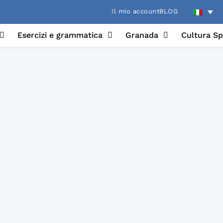
Il mio account
BLOG
Esercizi e grammatica
Granada
Cultura S