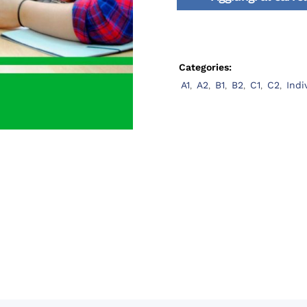
Categories:
A1
,
A2
,
B1
,
B2
,
C1
,
C2
,
Indi