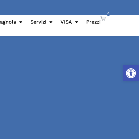
0
pagnola
Servizi
VISA
Prezzi
Apri la 