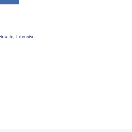
viduale
,
Intensivo