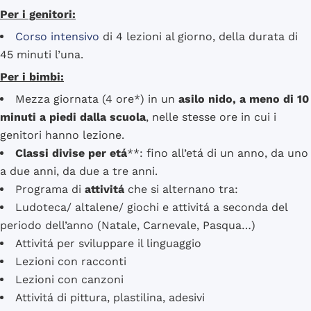
Per i genitori:
Corso intensivo
di 4 lezioni al giorno, della durata di
45 minuti l’una.
Per i bimbi:
Mezza giornata (4 ore*) in un
asilo nido, a meno di 10
minuti a piedi dalla scuola
, nelle stesse ore in cui i
genitori hanno lezione.
Classi divise per etá
**: fino all’etá di un anno, da uno
a due anni, da due a tre anni.
Programa di
attivitá
che si alternano tra:
Ludoteca/ altalene/ giochi e attivitá a seconda del
periodo dell’anno (Natale, Carnevale, Pasqua…)
Attivitá per sviluppare il linguaggio
Lezioni con racconti
Lezioni con canzoni
Attivitá di pittura, plastilina, adesivi