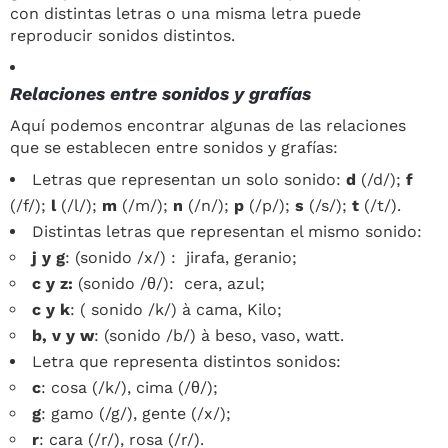
con distintas letras o una misma letra puede
reproducir sonidos distintos.
Relaciones entre sonidos y grafías
Aquí podemos encontrar algunas de las relaciones
que se establecen entre sonidos y grafías:
Letras que representan un solo sonido:
d
(/d/);
f
(/f/);
l
(/l/);
m
(/m/);
n
(/n/);
p
(/p/);
s
(/s/);
t
(/t/).
Distintas letras que representan el mismo sonido:
j y g
: (sonido /x/) : jirafa, geranio;
c y z:
(sonido /θ/): cera, azul;
c y k
: ( sonido /k/) à cama, Kilo;
b, v y w
: (sonido /b/) à beso, vaso, watt.
Letra que representa distintos sonidos:
c
: cosa (/k/), cima (/θ/);
g
: gamo (/g/), gente (/x/);
r
: cara (/r/), rosa (/r/).