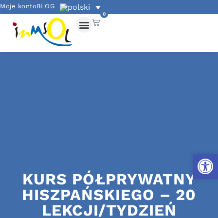
Moje konto
BLOG
0
Otwórz
KURS PÓŁPRYWATNY
HISZPAŃSKIEGO – 20
LEKCJI/TYDZIEŃ