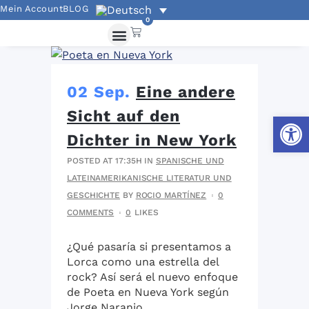
Mein Account
BLOG
0
02 Sep.
Eine andere
Sicht auf den
Werkzeug
Dichter in New York
POSTED AT 17:35H
IN
SPANISCHE UND
LATEINAMERIKANISCHE LITERATUR UND
GESCHICHTE
BY
ROCIO MARTÍNEZ
0
COMMENTS
0
LIKES
¿Qué pasaría si presentamos a
Lorca como una estrella del
rock? Así será el nuevo enfoque
de Poeta en Nueva York según
Jorge Naranjo....