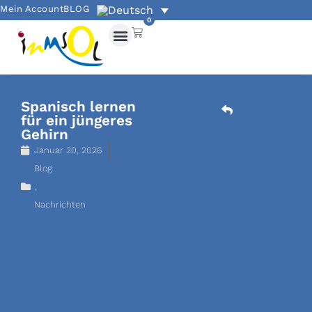
Mein Account
BLOG
0
Akademische Angebote
Übungen und Grammatik
Spanisch lernen
für ein jüngeres
Gehirn
Januar 30, 2026
Blog
,
Nachrichten