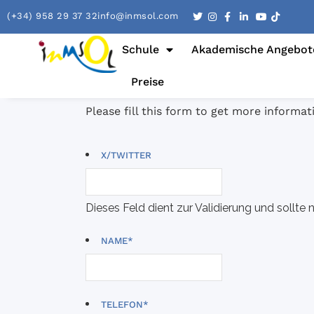
(+34) 958 29 37 32
info@inmsol.com
Schule
Akademische Angebot
Preise
Please fill this form to get more informa
X/TWITTER
Dieses Feld dient zur Validierung und sollte 
NAME
*
TELEFON
*