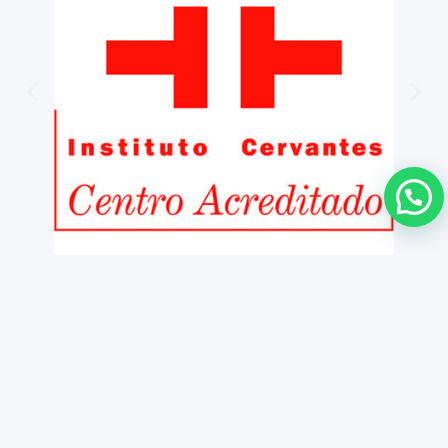
Copyright ©
Contactez
Notice légale
2026 iNMSOL
Politique de Confidentialité et Cooki