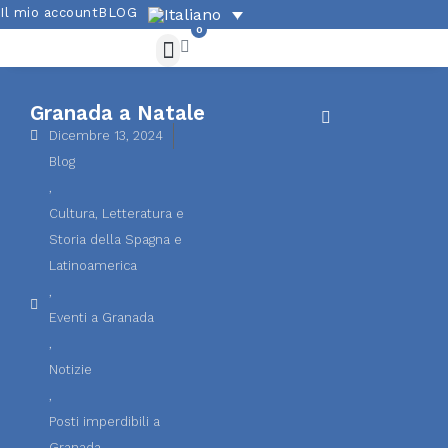
Il mio account
BLOG
0
Granada a Natale
Dicembre 13, 2024
Blog
,
Cultura, Letteratura e
Storia della Spagna e
Latinoamerica
,
Eventi a Granada
,
Notizie
,
Posti imperdibili a
Granada