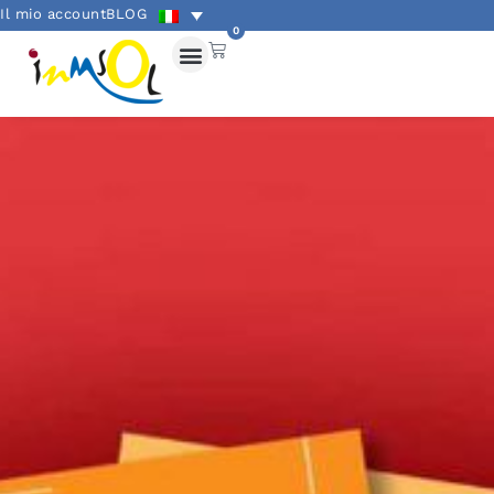
Il mio account
BLOG
0