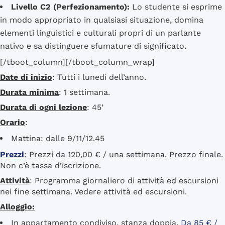
Livello C2 (Perfezionamento):
Lo studente si esprime
in modo appropriato in qualsiasi situazione, domina
elementi linguistici e culturali propri di un parlante
nativo e sa distinguere sfumature di significato.
[/tboot_column][/tboot_column_wrap]
Date di inizio
: Tutti i lunedì dell’anno.
Durata minima
: 1 settimana.
Durata di ogni lezione
: 45’
Orario
:
Mattina: dalle 9/11/12.45
Prezzi
: Prezzi da 120,00 € / una settimana. Prezzo finale.
Non c’è tassa d’iscrizione.
Attività
: Programma giornaliero di attività ed escursioni
nei fine settimana. Vedere attività ed escursioni.
Alloggio:
In appartamento condiviso, stanza doppia.
Da 85 € /