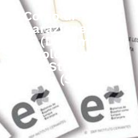
VI. Corso di
Preparazione al
DELE (Diploma di
Spagnolo come
Lingua Straniera) a
Granada (Spagna)