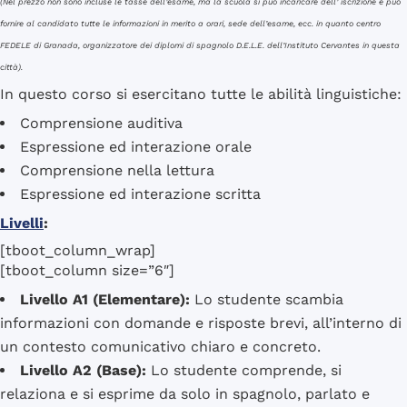
(Nel prezzo non sono incluse le tasse dell’esame, ma la scuola si può incaricare dell’ iscrizione e può
fornire al candidato tutte le informazioni in merito a orari, sede dell’esame, ecc. in quanto centro
FEDELE di Granada, organizzatore dei diplomi di spagnolo D.E.L.E. dell’Instituto Cervantes in questa
città).
In questo corso si esercitano tutte le abilità linguistiche:
Comprensione auditiva
Espressione ed interazione orale
Comprensione nella lettura
Espressione ed interazione scritta
Livelli
:
[tboot_column_wrap]
[tboot_column size=”6″]
Livello A1 (Elementare):
Lo studente scambia
informazioni con domande e risposte brevi, all’interno di
un contesto comunicativo chiaro e concreto.
Livello A2 (Base):
Lo studente comprende, si
relaziona e si esprime da solo in spagnolo, parlato e