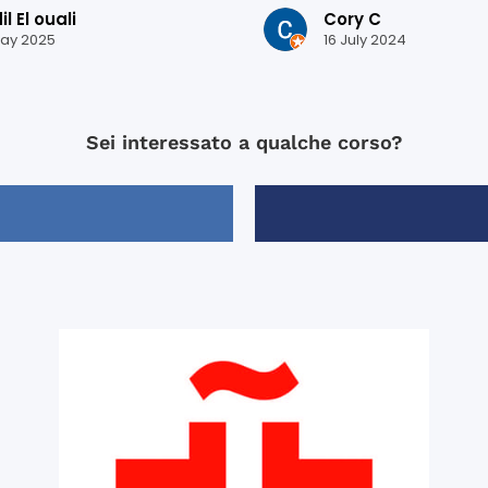
i español rápidamente.
-I was placed in a level a
l El ouali
Cory C
s una ciudad preciosa y
I thought I currently was. I originally
ay 2025
16 July 2024
quí ha sido inolvidable.
had apprehension about th
or todo !
the end, I am glad they p
in the level they did. It really pushed
me, and I think it helped 
Sei interessato a qualche corso?
most out of my 2 weeks t
(which included becomin
comfortable with the subj
mood).
-Xisca was my teacher for
weeks and she is fantastic
Knowledgeable, enthusiast
friendly, and most importa
good teacher.
-They had “after class” act
Monday through Friday wh
included in the price. The after class
activities were very good/
but I really enjoyed the wa
through Granada.