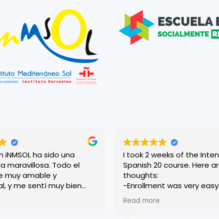
en iNMSOL ha sido una
I took 2 weeks of the Inten
a maravillosa. Todo el
Spanish 20 course. Here are my
e muy amable y
thoughts:
al, y me sentí muy bien
-Enrollment was very easy. Roci
esde el primer día. Las
was very helpful and
Read more
n dinámicas y muy bien
accommodating, and eve
adas, lo que me ayudó a
who worked there was very