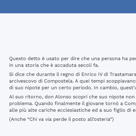
Questo detto è usato per dire che una persona ha pers
in una storia che è accaduta secoli fa.
Si dice che durante il regno di Enrico IV di Trastamar
arcivescovo di Compostela. A quei tempi scoppiavano 
di suo nipote per un certo periodo. In cambio, quest’u
Al suo ritorno, don Alonso scoprí che suo nipote non vo
problema. Quando finalmente il giovane tornó a Compos
alle più alte cariche ecclesiastiche ed a suo figlio di 
(Anche “Chi va via perde il posto all’osteria”)