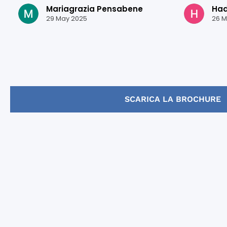
mejorar m
Mariagrazia Pensabene
Hadi
Granada e
29 May 2025
26 M
estudiar a
¡Gracias p
SCARICA LA BROCHURE