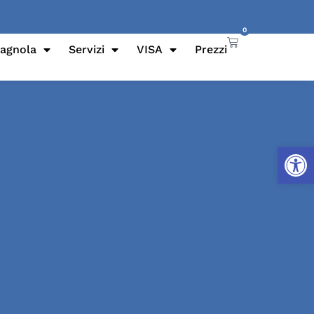
0
pagnola
Servizi
VISA
Prezzi
Apri la 