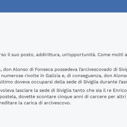
o il suo posto, addirittura, un’opportunitá. Come molti al
a, don Alonso di Fonseca possedeva l’arcivescovado di Sivi
numerose rivolte in Galizia e, di conseguenza, don Alonso
ltimo doveva occuparsi della sede di Siviglia durante l’as
leva lasciare la sede di Siviglia tanto che sia il re Enrico
tela, dovette scontare cinque anni di carcere per altri 
ereditare la carica di arcivescovo.