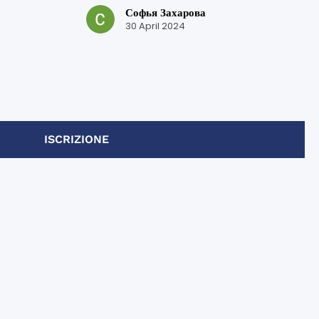
bove where
en esta escuela.
Софья Захарова
¡Muchas gracias por su trabajo y por
30 April 2024
is, but in
su atención!
laced me
me get the
here
g more
unctive
ISCRIZIONE
 the 2
.
ic,
ntly a
ivities
ich were
helpful,
lking tours