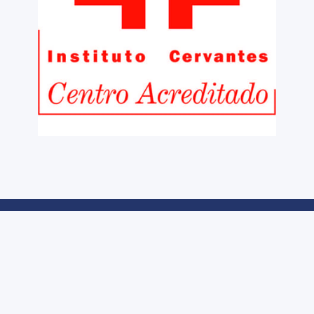
I would recommend this s
anyone who wants to impr
Spanish.
Avviso legale
Privacy e Cookies
Informazioni 