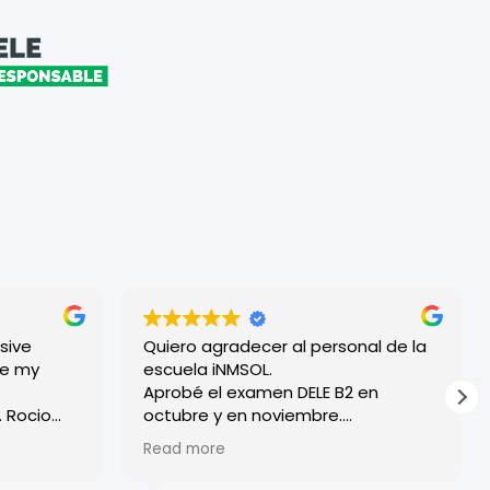
sive
Quiero agradecer al personal de la
escuela iNMSOL.
Aprobé el examen DELE B2 en
o
octubre y en noviembre.
¡Excelente organización y todos los
Read more
ryone
profesores son muy amables!
 friendly.
Tuve una experiencia muy positiva