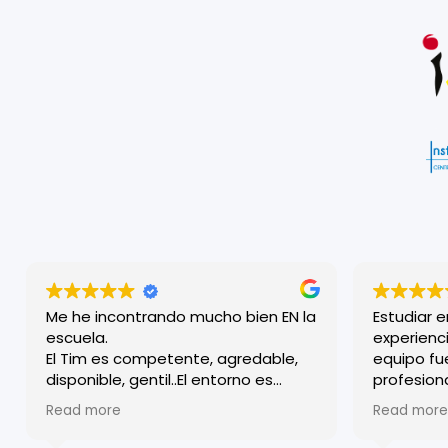
Me he incontrando mucho bien EN la
Estudiar 
escuela.
experienci
El Tim es competente, agredable,
equipo fu
disponible, gentil..El entorno es
profesion
familiar y a lo mismo efficiente y
acogido d
Read more
Read more
competente. Agradezco todos.
clases so
estructur