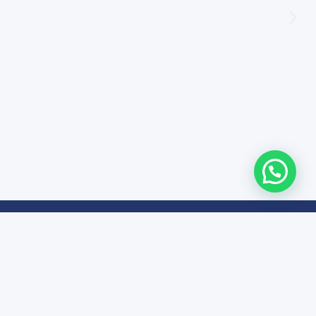
chool to
ove their
e condizioni generali