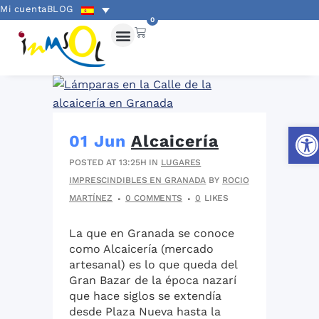
Mi cuenta
BLOG
0
Abri
01 Jun
Alcaicería
POSTED AT 13:25H
IN
LUGARES
IMPRESCINDIBLES EN GRANADA
BY
ROCIO
MARTÍNEZ
0 COMMENTS
0
LIKES
La que en Granada se conoce
como Alcaicería (mercado
artesanal) es lo que queda del
Gran Bazar de la época nazarí
que hace siglos se extendía
desde Plaza Nueva hasta la