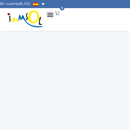
Mi cuenta
BLOG
0