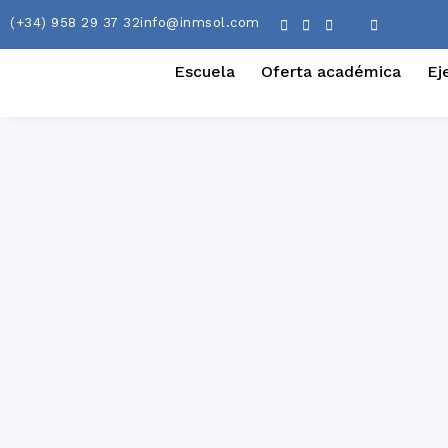
(+34) 958 29 37 32
info@inmsol.com
Escuela
Oferta académica
Ej