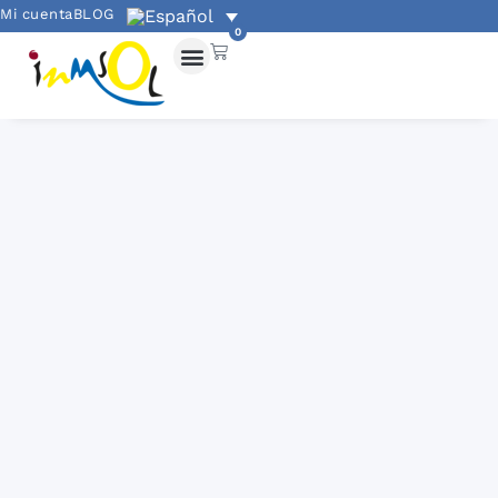
Mi cuenta
BLOG
0