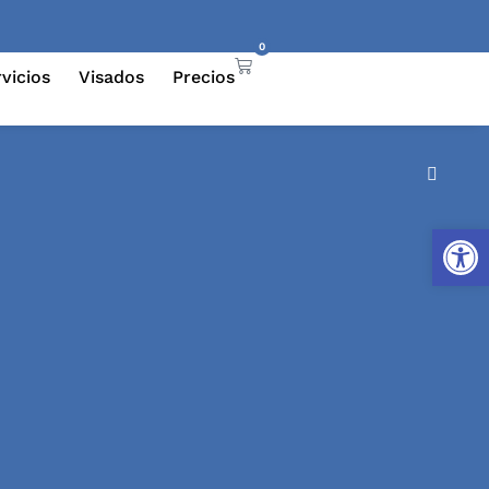
0
vicios
Visados
Precios
Abrir