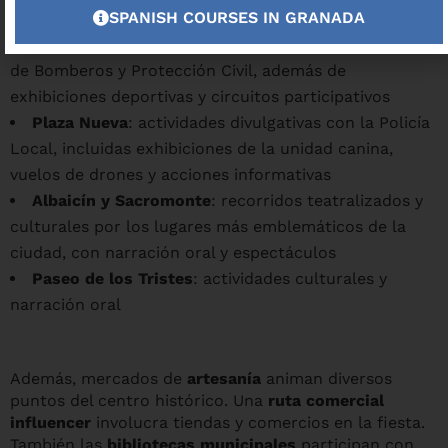
SPANISH COURSES IN GRANADA
Paseo del Salón
: actividades familiares,
demostraciones de rescate y exposición de vehículos
de Bomberos y Protección Civil, además de
exhibiciones deportivas y circuitos participativos
Plaza Nueva
: actividades divulgativas con la Policía
Local, incluidas exhibiciones de la unidad canina,
vuelos de drones y acciones informativas
Albaicín y Sacromonte
: recorridos teatralizados y
culturales por los lugares más emblemáticos de la
ciudad, con narración oral y espectáculos
Paseo de los Tristes
: actividades culturales y
narración oral
Además, mercados de
artesanía
animan diversos
puntos del centro histórico. Una
ruta comercial
influencer
involucra tiendas y comercios en la fiesta.
También las
bibliotecas municipales
participan con