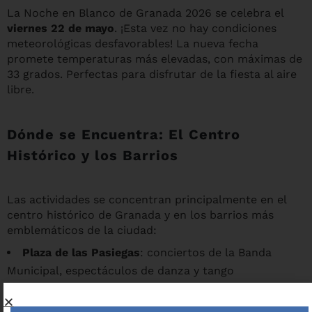
La Noche en Blanco de Granada 2026 se celebra el
viernes 22 de mayo
. ¡Esta vez no hay condiciones
meteorológicas desfavorables! La nueva fecha
promete temperaturas más elevadas, con máximas de
33 grados. Perfectas para disfrutar de la fiesta al aire
libre.
Dónde se Encuentra: El Centro
Histórico y los Barrios
Las actividades se concentran principalmente en el
centro histórico de Granada y en los barrios más
emblemáticos de la ciudad:
Plaza de las Pasiegas
: conciertos de la Banda
Municipal, espectáculos de danza y tango
Patio del Ayuntamiento y placeta de Cauchiles
:
actuaciones corales, jazz y blues