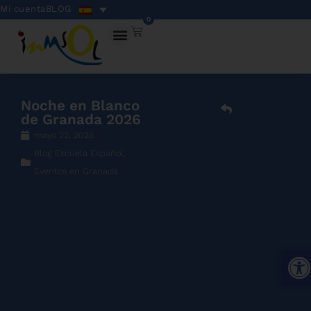
Mi cuenta
BLOG
0
Noche en Blanco
de Granada 2026
mayo 22, 2026
Blog Escuela Español
,
Eventos en Granada
Abri