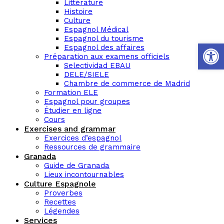
Littérature
Histoire
Culture
Espagnol Médical
Espagnol du tourisme
Ouvrir la 
Espagnol des affaires
Préparation aux examens officiels
Selectividad EBAU
DELE/SIELE
Chambre de commerce de Madrid
Formation ELE
Espagnol pour groupes
Étudier en ligne
Cours
Exercises and grammar
Exercices d’espagnol
Ressources de grammaire
Granada
Guide de Granada
Lieux incontournables
Culture Espagnole
Proverbes
Recettes
Légendes
Services