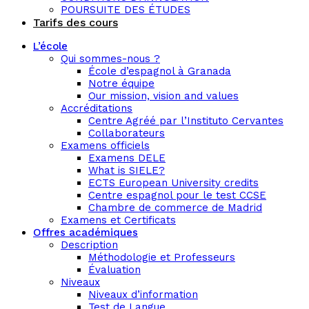
POURSUITE DES ÉTUDES
Tarifs des cours
L’école
Qui sommes-nous ?
École d’espagnol à Granada
Notre équipe
Our mission, vision and values
Accréditations
Centre Agréé par l’Instituto Cervantes
Collaborateurs
Examens officiels
Examens DELE
What is SIELE?
ECTS European University credits
Centre espagnol pour le test CCSE
Chambre de commerce de Madrid
Examens et Certificats
Offres académiques
Description
Méthodologie et Professeurs
Évaluation
Niveaux
Niveaux d’information
Test de Langue