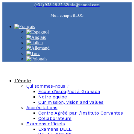
(+34) 958 29 37 32
info@inmsol.com
Mon compte
BLOG
L’école
Qui sommes-nous ?
École d’espagnol à Granada
Notre équipe
Our mission, vision and values
Accréditations
Centre Agréé par l’Instituto Cervantes
Collaborateurs
Examens officiels
Examens DELE